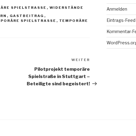
ÄRE SPIELSTRASSE
,
WIDERSTÄNDE
Anmelden
ORN
,
GASTBEITRAG
,
Eintrags-Feed
PORÄRE SPIELSTRASSE
,
TEMPORÄRE
Kommentar-F
WordPress.or
WEITER
Nächster
Beitrag
Pilotprojekt temporäre
Spielstraße in Stuttgart –
Beteiligte sind begeistert!