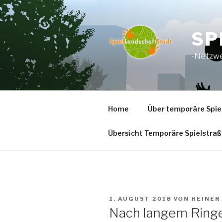
Zum
Inhalt
springen
SP
-Netzwe
Home
Über temporäre Spie
Übersicht Temporäre Spielstraß
VERÖFFENTLICHT
1. AUGUST 2018
VON
HEINER
AM
Nach langem Ring