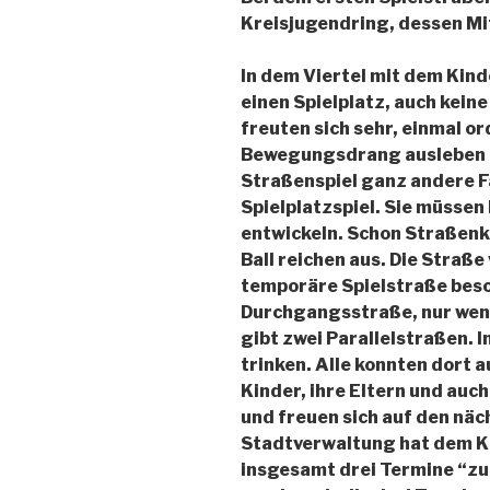
Kreisjugendring, dessen Mit
In dem Viertel mit dem Kin
einen Spielplatz, auch kein
freuten sich sehr, einmal or
Bewegungsdrang ausleben z
Straßenspiel ganz andere F
Spielplatzspiel. Sie müssen
entwickeln. Schon Straßenk
Ball reichen aus. Die Straße
temporäre Spielstraße beson
Durchgangsstraße, nur wen
gibt zwei Parallelstraßen. 
trinken. Alle konnten dort a
Kinder, ihre Eltern und auc
und freuen sich auf den näc
Stadtverwaltung hat dem K
insgesamt drei Termine “z