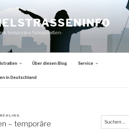
IELSTRASSENINFO
rk temporäre Spielstraßen-
lstraßen
Über diesen Blog
Service
en in Deutschland
 REHLING
Suche
en – temporäre
nach: