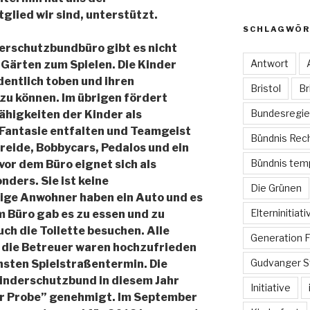
glied wir sind, unterstützt.
SCHLAGWÖR
derschutzbundbüro gibt es nicht
Antwort
e Gärten zum Spielen. Die Kinder
dentlich toben und ihren
Bristol
Br
u können. Im übrigen fördert
Bundesregie
ähigkeiten der Kinder als
 Fantasie entfalten und Teamgeist
Bündnis Rech
reide, Bobbycars, Pedalos und ein
Bündnis temp
 vor dem Büro eignet sich als
ders. Sie ist keine
Die Grünen
ige Anwohner haben ein Auto und es
Elterninitiati
Im Büro gab es zu essen und zu
uch die Toilette besuchen. Alle
Generation F
h die Betreuer waren hochzufrieden
Gudvanger S
hsten Spielstraßentermin. Die
inderschutzbund in diesem Jahr
Initiative
ur Probe” genehmigt. Im September