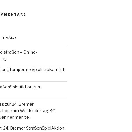
OMMENTARE
EITRÄGE
elstraßen – Online-
tung
den „Temporäre Spielstraßen“ ist
raßenSpielAktion zum
es zur 24. Bremer
ktion zum Weltkindertag: 40
iven nehmen teil
n: 24. Bremer StraßenSpielAktion