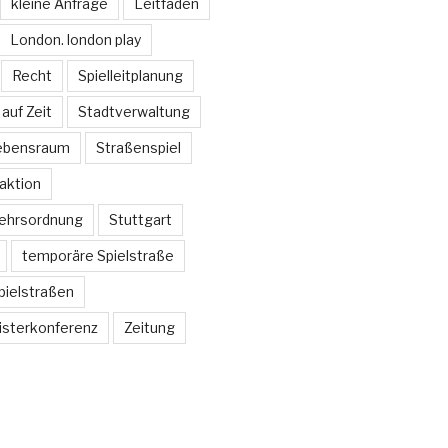
kleine Anfrage
Leitfaden
London. london play
Recht
Spielleitplanung
auf Zeit
Stadtverwaltung
Lebensraum
Straßenspiel
aktion
ehrsordnung
Stuttgart
temporäre Spielstraße
pielstraßen
isterkonferenz
Zeitung