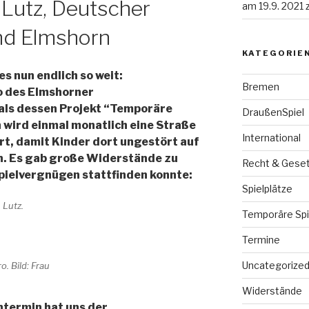
 Lutz, Deutscher
am 19.9. 2021
nd Elmshorn
KATEGORIE
s nun endlich so weit:
Bremen
o des Elmshorner
ls dessen Projekt “Temporäre
DraußenSpiel
 wird einmal monatlich eine Straße
International
rt, damit Kinder dort ungestört auf
n. Es gab große Widerstände zu
Recht & Gese
pielvergnügen stattfinden konnte:
Spielplätze
 Lutz.
Temporäre Spi
Termine
Uncategorize
. Bild: Frau
Widerstände
ntermin hat uns der