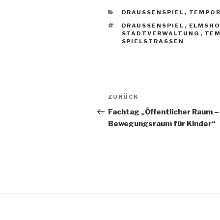
KATEGORIEN
DRAUSSENSPIEL
,
TEMPOR
SCHLAGWÖRTER
DRAUSSENSPIEL
,
ELMSH
STADTVERWALTUNG
,
TEM
SPIELSTRASSEN
Beitragsnavigation
Vorheriger
ZURÜCK
Beitrag
Fachtag „Öffentlicher Raum –
Bewegungsraum für Kinder“