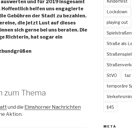
Kinderfest
e auswerten und für 2019 insgesamt
 Hoffentlich helfen uns engagierte
Lockdown
ie Gebühren der Stadt zu bezahlen.
playing out
eine, die jetzt Lust auf dieses
nnen sich gerne bei uns beraten. Die
Spielstraßen 
e Richterin, hat sogar ein
Straße als 
tzbundgrüßen
Straßenspiel
Straßenverk
StVO
taz
temporäre S
en zum Thema
Verkehrsmin
att
und die
Elmshorner Nachrichten
§45
ne Aktion.
META