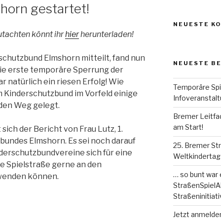
shorn gestartet!
NEUESTE K
tachten könnt ihr
hier
herunterladen!
schutzbund Elmshorn mitteilt, fand nun
NEUESTE B
ie erste temporäre Sperrung der
r natürlich ein riesen Erfolg! Wie
Temporäre Spi
m Kinderschutzbund im Vorfeld einige
Infoveranstal
 den Weg gelegt.
Bremer Leitfa
am Start!
sich der Bericht von Frau Lutz, 1.
bundes Elmshorn. Es sei noch darauf
25. Bremer St
derschutzbundvereine sich für eine
Weltkindertag
e Spielstraße gerne an den
… so bunt war 
enden können.
StraßenSpielA
Straßeninitiat
Jetzt anmelde