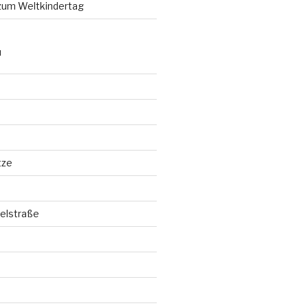
 zum Weltkindertag
N
tze
elstraße
d