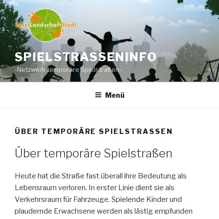
Zum
Inhalt
springen
SPIELSTRASSENINFO
-Netzwerk temporäre Spielstraßen-
Menü
ÜBER TEMPORÄRE SPIELSTRASSEN
Über temporäre Spielstraßen
Heute hat die Straße fast überall ihre Bedeutung als
Lebensraum verloren. In erster Linie dient sie als
Verkehrsraum für Fahrzeuge. Spielende Kinder und
plaudernde Erwachsene werden als lästig empfunden