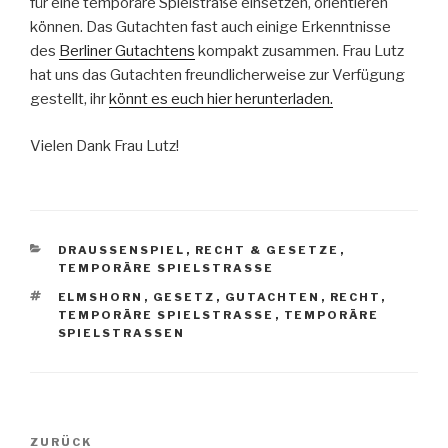
für eine temporäre Spielstraße einsetzen, orientieren
können. Das Gutachten fast auch einige Erkenntnisse
des
Berliner Gutachtens
kompakt zusammen. Frau Lutz
hat uns das Gutachten freundlicherweise zur Verfügung
gestellt, ihr
könnt es euch hier herunterladen.
Vielen Dank Frau Lutz!
KATEGORIEN
DRAUSSENSPIEL
,
RECHT & GESETZE
,
TEMPORÄRE SPIELSTRASSE
SCHLAGWÖRTER
ELMSHORN
,
GESETZ
,
GUTACHTEN
,
RECHT
,
TEMPORÄRE SPIELSTRASSE
,
TEMPORÄRE
SPIELSTRASSEN
Beitragsnavigation
Vorheriger
ZURÜCK