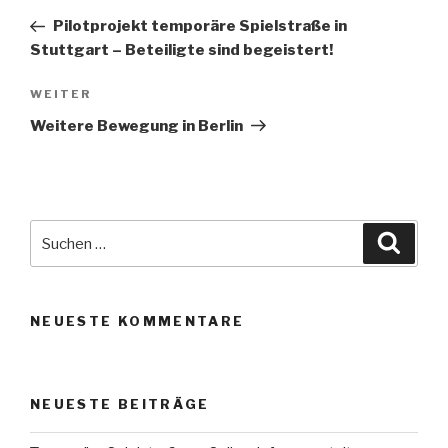
Beitrag
Pilotprojekt temporäre Spielstraße in
Stuttgart – Beteiligte sind begeistert!
Nächster
WEITER
Beitrag
Weitere Bewegung in Berlin
Suche
Suche
nach:
NEUESTE KOMMENTARE
NEUESTE BEITRÄGE