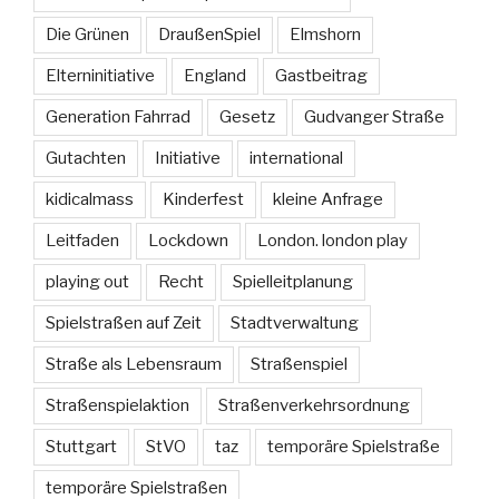
Die Grünen
DraußenSpiel
Elmshorn
Elterninitiative
England
Gastbeitrag
Generation Fahrrad
Gesetz
Gudvanger Straße
Gutachten
Initiative
international
kidicalmass
Kinderfest
kleine Anfrage
Leitfaden
Lockdown
London. london play
playing out
Recht
Spielleitplanung
Spielstraßen auf Zeit
Stadtverwaltung
Straße als Lebensraum
Straßenspiel
Straßenspielaktion
Straßenverkehrsordnung
Stuttgart
StVO
taz
temporäre Spielstraße
temporäre Spielstraßen