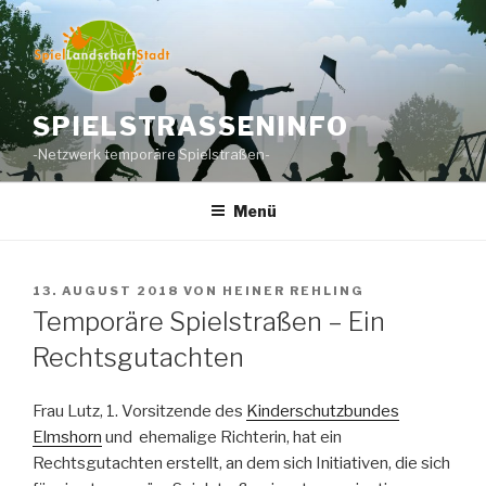
Zum
Inhalt
springen
SPIELSTRASSENINFO
-Netzwerk temporäre Spielstraßen-
Menü
VERÖFFENTLICHT
13. AUGUST 2018
VON
HEINER REHLING
AM
Temporäre Spielstraßen – Ein
Rechtsgutachten
Frau Lutz, 1. Vorsitzende des
Kinderschutzbundes
Elmshorn
und ehemalige Richterin, hat ein
Rechtsgutachten erstellt, an dem sich Initiativen, die sich