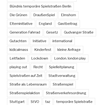
Bündnis temporäre Spielstraßen Berlin
Die Grünen
DraußenSpiel
Elmshorn
Elterninitiative
England
Gastbeitrag
Generation Fahrrad
Gesetz
Gudvanger Straße
Gutachten
Initiative
international
kidicalmass
Kinderfest
kleine Anfrage
Leitfaden
Lockdown
London. london play
playing out
Recht
Spielleitplanung
Spielstraßen auf Zeit
Stadtverwaltung
Straße als Lebensraum
Straßenspiel
Straßenspielaktion
Straßenverkehrsordnung
Stuttgart
StVO
taz
temporäre Spielstraße