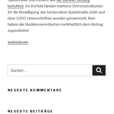
berichtet
. Im Vorfeld fanden mehrere Demonstrationen
für die Bewilligung der temporären Spielstraße statt und
über 1000 Unterschriften wurden gesammelt. Nun
haben die Bezirksverordneten mehrheitlich dem Antrag
zugestimmt.
„Erste
weiterlesen
Temporäre
Spielstraße
in
Berlin!“
Suche
Suche
nach:
NEUESTE KOMMENTARE
NEUESTE BEITRÄGE