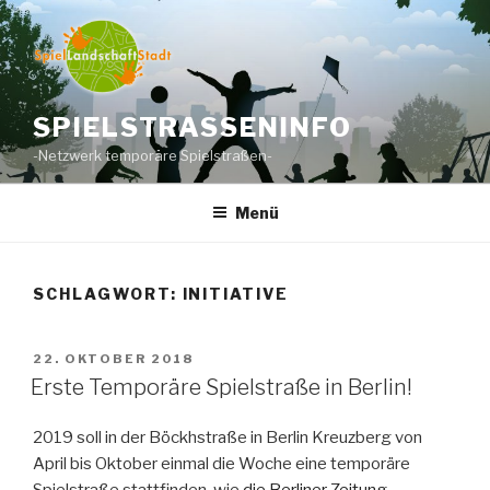
Zum
Inhalt
springen
SPIELSTRASSENINFO
-Netzwerk temporäre Spielstraßen-
Menü
SCHLAGWORT:
INITIATIVE
VERÖFFENTLICHT
22. OKTOBER 2018
AM
Erste Temporäre Spielstraße in Berlin!
2019 soll in der Böckhstraße in Berlin Kreuzberg von
April bis Oktober einmal die Woche eine temporäre
Spielstraße stattfinden, wie
die Berliner Zeitung