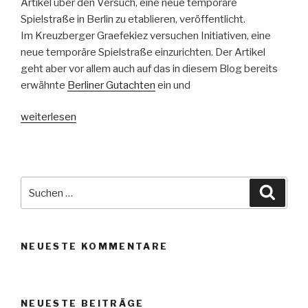
Artikel über den Versuch, eine neue temporäre
Spielstraße in Berlin zu etablieren, veröffentlicht.
Im
Kreuzberger Graefekiez
versuchen Initiativen, eine
neue temporäre Spielstraße einzurichten. Der Artikel
geht aber vor allem auch auf das in diesem Blog bereits
erwähnte
Berliner Gutachten
ein und
„taz
weiterlesen
Artikel
–
Berliner
Initiativen
Suche
Suche
kämpfen
nach:
für
neue
NEUESTE KOMMENTARE
temporäre
Spielstraße“
NEUESTE BEITRÄGE