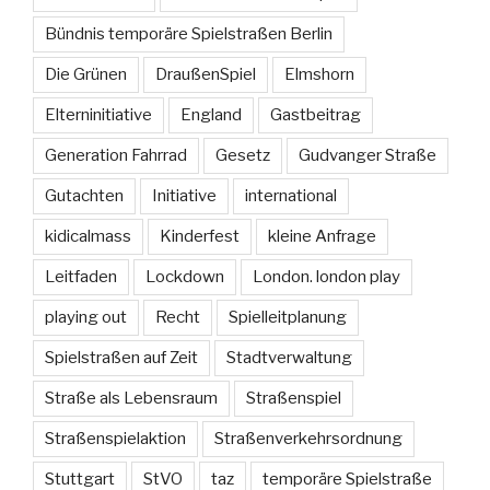
Bündnis temporäre Spielstraßen Berlin
Die Grünen
DraußenSpiel
Elmshorn
Elterninitiative
England
Gastbeitrag
Generation Fahrrad
Gesetz
Gudvanger Straße
Gutachten
Initiative
international
kidicalmass
Kinderfest
kleine Anfrage
Leitfaden
Lockdown
London. london play
playing out
Recht
Spielleitplanung
Spielstraßen auf Zeit
Stadtverwaltung
Straße als Lebensraum
Straßenspiel
Straßenspielaktion
Straßenverkehrsordnung
Stuttgart
StVO
taz
temporäre Spielstraße