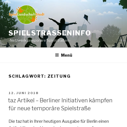
Zum
Inhalt
springen
SPIELSTRASSENINFO
-Netzwerk temporäre Spielstraßen-
Menü
SCHLAGWORT:
ZEITUNG
VERÖFFENTLICHT
12. JUNI 2018
AM
taz Artikel – Berliner Initiativen kämpfen
für neue temporäre Spielstraße
Die taz hat in Ihrer heutigen Ausgabe für Berlin einen