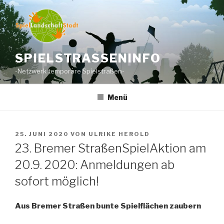
Zum
Inhalt
springen
SPIELSTRASSENINFO
-Netzwerk temporäre Spielstraßen-
Menü
VERÖFFENTLICHT
25. JUNI 2020
VON
ULRIKE HEROLD
AM
23. Bremer StraßenSpielAktion am
20.9. 2020: Anmeldungen ab
sofort möglich!
Aus Bremer Straßen bunte Spielflächen zaubern