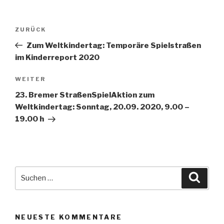
Beitragsnavigation
Vorheriger
ZURÜCK
Beitrag
Zum Weltkindertag: Temporäre Spielstraßen
im Kinderreport 2020
Nächster
WEITER
Beitrag
23. Bremer StraßenSpielAktion zum
Weltkindertag: Sonntag, 20.09. 2020, 9.00 –
19.00 h
Suche
Suche
nach:
NEUESTE KOMMENTARE