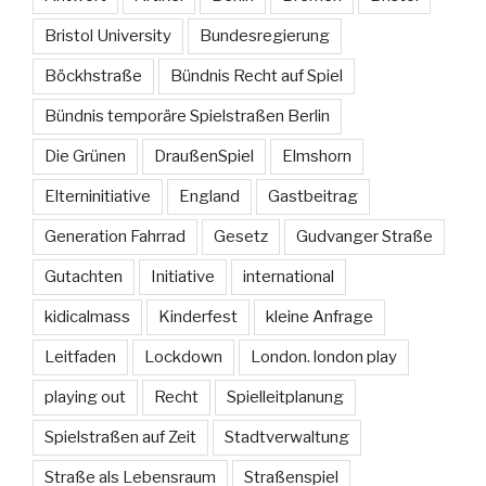
Bristol University
Bundesregierung
Böckhstraße
Bündnis Recht auf Spiel
Bündnis temporäre Spielstraßen Berlin
Die Grünen
DraußenSpiel
Elmshorn
Elterninitiative
England
Gastbeitrag
Generation Fahrrad
Gesetz
Gudvanger Straße
Gutachten
Initiative
international
kidicalmass
Kinderfest
kleine Anfrage
Leitfaden
Lockdown
London. london play
playing out
Recht
Spielleitplanung
Spielstraßen auf Zeit
Stadtverwaltung
Straße als Lebensraum
Straßenspiel