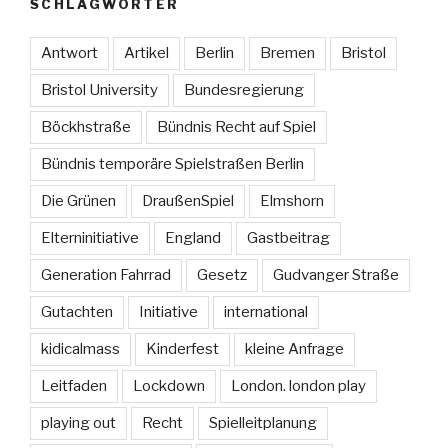
SCHLAGWÖRTER
Antwort
Artikel
Berlin
Bremen
Bristol
Bristol University
Bundesregierung
Böckhstraße
Bündnis Recht auf Spiel
Bündnis temporäre Spielstraßen Berlin
Die Grünen
DraußenSpiel
Elmshorn
Elterninitiative
England
Gastbeitrag
Generation Fahrrad
Gesetz
Gudvanger Straße
Gutachten
Initiative
international
kidicalmass
Kinderfest
kleine Anfrage
Leitfaden
Lockdown
London. london play
playing out
Recht
Spielleitplanung