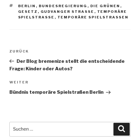
SCHLAGWÖRTER
BERLIN
,
BUNDESREGIERUNG
,
DIE GRÜNEN
,
GESETZ
,
GUDVANGER STRASSE
,
TEMPORÄRE
SPIELSTRASSE
,
TEMPORÄRE SPIELSTRASSEN
Beitragsnavigation
Vorheriger
ZURÜCK
Beitrag
Der Blog bremenize stellt die entscheidende
Frage: Kinder oder Autos?
Nächster
WEITER
Beitrag
Bündnis temporäre Spielstraßen Berlin
Suche
Suche
nach: