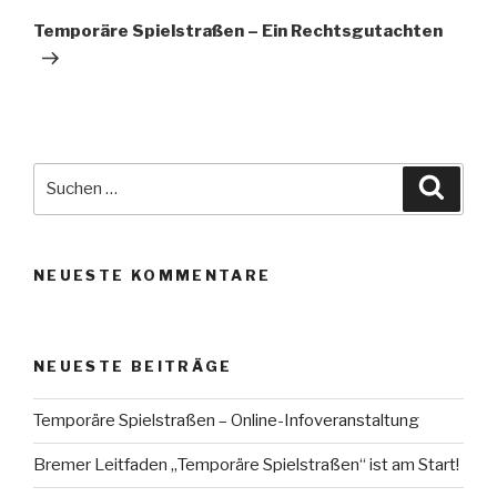
Beitrag
Temporäre Spielstraßen – Ein Rechtsgutachten
Suche
Suche
nach:
NEUESTE KOMMENTARE
NEUESTE BEITRÄGE
Temporäre Spielstraßen – Online-Infoveranstaltung
Bremer Leitfaden „Temporäre Spielstraßen“ ist am Start!