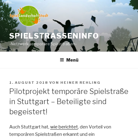
Zum
Inhalt
springen
SPIELSTRASSENINFO
-Netzwerk temporäre Spielstraßen-
Menü
VERÖFFENTLICHT
1. AUGUST 2018
VON
HEINER REHLING
AM
Pilotprojekt temporäre Spielstraße
in Stuttgart – Beteiligte sind
begeistert!
Auch Stuttgart hat,
wie berichtet
, den Vorteil von
temporären Spielstraßen erkannt und ein