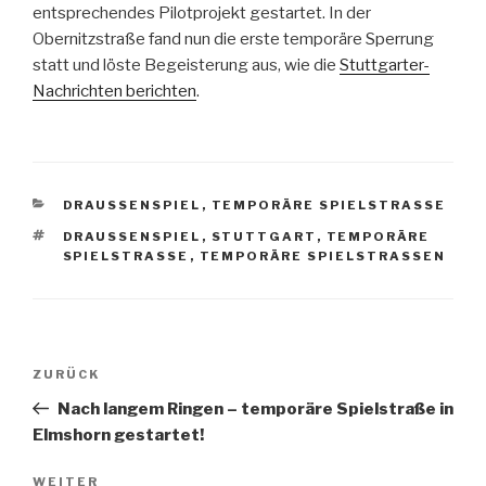
entsprechendes Pilotprojekt gestartet. In der
Obernitzstraße fand nun die erste temporäre Sperrung
statt und löste Begeisterung aus, wie die
Stuttgarter-
Nachrichten berichten
.
KATEGORIEN
DRAUSSENSPIEL
,
TEMPORÄRE SPIELSTRASSE
SCHLAGWÖRTER
DRAUSSENSPIEL
,
STUTTGART
,
TEMPORÄRE
SPIELSTRASSE
,
TEMPORÄRE SPIELSTRASSEN
Beitragsnavigation
Vorheriger
ZURÜCK
Beitrag
Nach langem Ringen – temporäre Spielstraße in
Elmshorn gestartet!
Nächster
WEITER