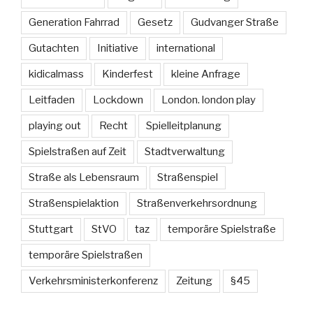
Generation Fahrrad
Gesetz
Gudvanger Straße
Gutachten
Initiative
international
kidicalmass
Kinderfest
kleine Anfrage
Leitfaden
Lockdown
London. london play
playing out
Recht
Spielleitplanung
Spielstraßen auf Zeit
Stadtverwaltung
Straße als Lebensraum
Straßenspiel
Straßenspielaktion
Straßenverkehrsordnung
Stuttgart
StVO
taz
temporäre Spielstraße
temporäre Spielstraßen
Verkehrsministerkonferenz
Zeitung
§45