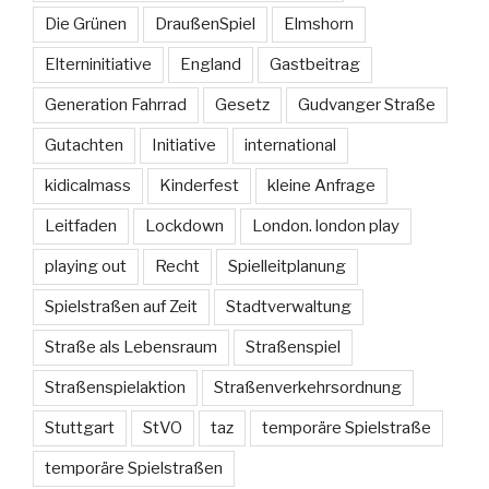
Die Grünen
DraußenSpiel
Elmshorn
Elterninitiative
England
Gastbeitrag
Generation Fahrrad
Gesetz
Gudvanger Straße
Gutachten
Initiative
international
kidicalmass
Kinderfest
kleine Anfrage
Leitfaden
Lockdown
London. london play
playing out
Recht
Spielleitplanung
Spielstraßen auf Zeit
Stadtverwaltung
Straße als Lebensraum
Straßenspiel
Straßenspielaktion
Straßenverkehrsordnung
Stuttgart
StVO
taz
temporäre Spielstraße
temporäre Spielstraßen