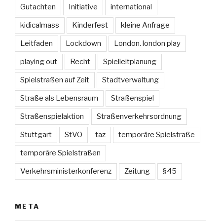
Gutachten
Initiative
international
kidicalmass
Kinderfest
kleine Anfrage
Leitfaden
Lockdown
London. london play
playing out
Recht
Spielleitplanung
Spielstraßen auf Zeit
Stadtverwaltung
Straße als Lebensraum
Straßenspiel
Straßenspielaktion
Straßenverkehrsordnung
Stuttgart
StVO
taz
temporäre Spielstraße
temporäre Spielstraßen
Verkehrsministerkonferenz
Zeitung
§45
META