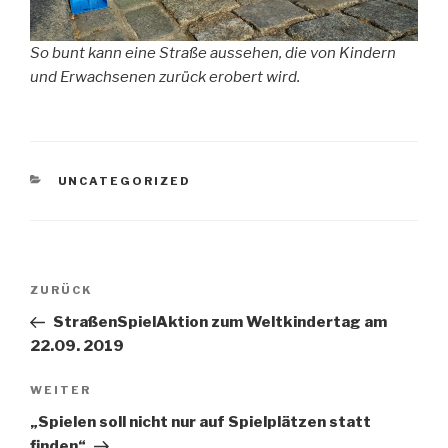
So bunt kann eine Straße aussehen, die von Kindern
und Erwachsenen zurück erobert wird.
KATEGORIEN
UNCATEGORIZED
Beitragsnavigation
Vorheriger
ZURÜCK
Beitrag
StraßenSpielAktion zum Weltkindertag am
22.09. 2019
Nächster
WEITER
Beitrag
„Spielen soll nicht nur auf Spielplätzen statt
finden“