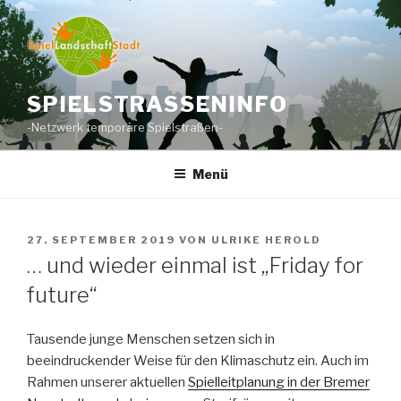
Zum
Inhalt
springen
SPIELSTRASSENINFO
-Netzwerk temporäre Spielstraßen-
Menü
VERÖFFENTLICHT
27. SEPTEMBER 2019
VON
ULRIKE HEROLD
AM
… und wieder einmal ist „Friday for
future“
Tausende junge Menschen setzen sich in
beeindruckender Weise für den Klimaschutz ein. Auch im
Rahmen unserer aktuellen
Spielleitplanung in der Bremer